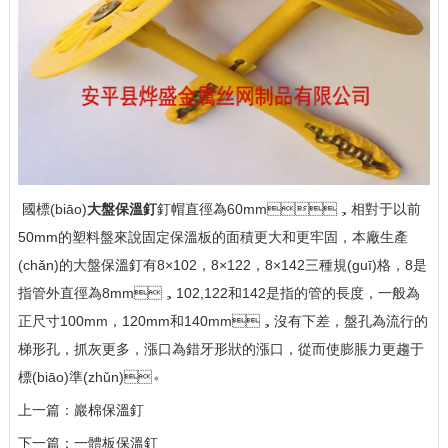
國標(biāo)
大盤保溫釘
釘帽直徑為60mm，相對于以前
50mm的塑料盤來說固定保溫板的面積更大和更牢固，本廠生產
(chǎn)的大盤保溫釘有8×102，8×122，8×142三種規(guī)格，8是
指管外直徑為8mm，102,122和142是指的管的長度，一般為
正尺寸100mm，120mm和140mm，沒有下差，盤孔為流行的
梯形孔，抓灰更多，漲口為錯牙形狀的漲口，從而使膨脹力更趨于
標(biāo)準(zhǔn)。
上一篇：
巖棉保溫釘
下一篇：
一體板保溫釘