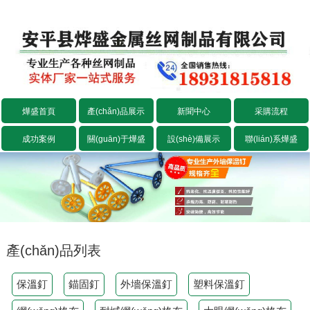
燁盛首頁
產(chǎn)品展示
新聞中心
采購流程
成功案例
關(guān)于燁盛
設(shè)備展示
聯(lián)系燁盛
產(chǎn)品列表
保溫釘
錨固釘
外墻保溫釘
塑料保溫釘