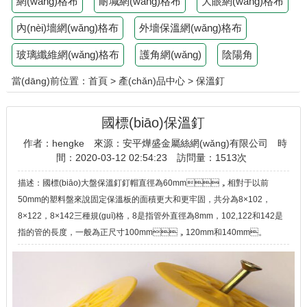
網(wǎng)格布
耐堿網(wǎng)格布
大眼網(wǎng)格布
內(nèi)墻網(wǎng)格布
外墻保溫網(wǎng)格布
玻璃纖維網(wǎng)格布
護角網(wǎng)
陰陽角
當(dāng)前位置：
首頁
>
產(chǎn)品中心
>
保溫釘
國標(biāo)保溫釘
作者：hengke
來源：安平燁盛金屬絲網(wǎng)有限公司
時
間：2020-03-12 02:54:23
訪問量：
1513次
描述：國標(biāo)大盤保溫釘釘帽直徑為60mm，相對于以前
50mm的塑料盤來說固定保溫板的面積更大和更牢固，共分為8×102，
8×122，8×142三種規(guī)格，8是指管外直徑為8mm，102,122和142是
指的管的長度，一般為正尺寸100mm，120mm和140mm。