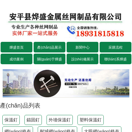
燁盛首頁
產(chǎn)品展示
新聞中心
采購流程
成功案例
關(guān)于燁盛
設(shè)備展示
聯(lián)系燁盛
產(chǎn)品列表
保溫釘
錨固釘
外墻保溫釘
塑料保溫釘
網(wǎng)格布
耐堿網(wǎng)格布
大眼網(wǎng)格布