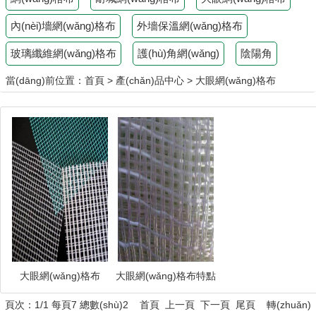
內(nèi)墻網(wǎng)格布
外墻保溫網(wǎng)格布
玻璃纖維網(wǎng)格布
護(hù)角網(wǎng)
陰陽角
當(dāng)前位置：
首頁
>
產(chǎn)品中心
>
大眼網(wǎng)格布
大眼網(wǎng)格布
大眼網(wǎng)格布特點
(diǎn)
頁次：1/1 每頁7 總數(shù)2 首頁 上一頁 下一頁 尾頁 轉(zhuǎn)