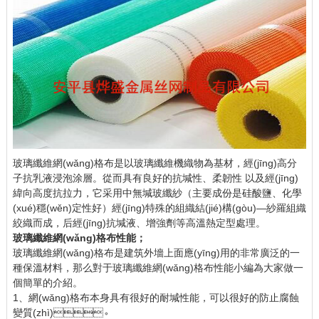
玻璃纖維網(wǎng)格布
是以玻璃纖維機織物為基材，經(jīng)高分
子抗乳液浸泡涂層。從而具有良好的抗堿性、柔韌性 以及經(jīng)
緯向高度抗拉力，它采用中無堿玻纖紗（主要成份是硅酸鹽、化學
(xué)穩(wěn)定性好）經(jīng)特殊的組織結(jié)構(gòu)—紗羅組織
絞織而成，后經(jīng)抗堿液、增強劑等高溫熱定型處理。
玻璃纖維網(wǎng)格布性能；
玻璃纖維網(wǎng)格布是建筑外墻上面應(yīng)用的非常廣泛的一
種保溫材料，那么對于玻璃纖維網(wǎng)格布性能小編為大家做一
個簡單的介紹。
1、網(wǎng)格布本身具有很好的耐堿性能，可以很好的防止腐蝕
變質(zhì)。