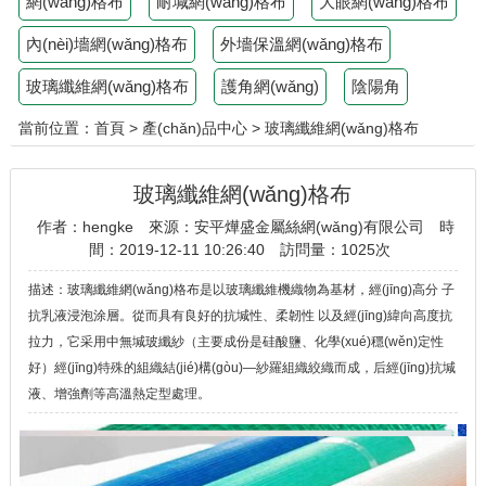
網(wǎng)格布
耐堿網(wǎng)格布
大眼網(wǎng)格布
內(nèi)墻網(wǎng)格布
外墻保溫網(wǎng)格布
玻璃纖維網(wǎng)格布
護角網(wǎng)
陰陽角
當前位置：
首頁
>
產(chǎn)品中心
>
玻璃纖維網(wǎng)格布
玻璃纖維網(wǎng)格布
作者：hengke
來源：安平燁盛金屬絲網(wǎng)有限公司
時
間：2019-12-11 10:26:40
訪問量：
1025次
描述：玻璃纖維網(wǎng)格布是以玻璃纖維機織物為基材，經(jīng)高分 子
抗乳液浸泡涂層。從而具有良好的抗堿性、柔韌性 以及經(jīng)緯向高度抗
拉力，它采用中無堿玻纖紗（主要成份是硅酸鹽、化學(xué)穩(wěn)定性
好）經(jīng)特殊的組織結(jié)構(gòu)—紗羅組織絞織而成，后經(jīng)抗堿
液、增強劑等高溫熱定型處理。