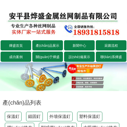
燁盛首頁
產(chǎn)品展示
新聞中心
采購流程
成功案例
關(guān)于燁盛
設(shè)備展示
聯(lián)系燁盛
產(chǎn)品列表
保溫釘
錨固釘
外墻保溫釘
塑料保溫釘