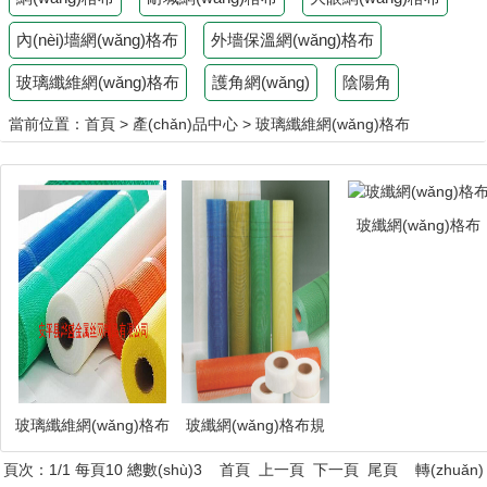
內(nèi)墻網(wǎng)格布
外墻保溫網(wǎng)格布
玻璃纖維網(wǎng)格布
護角網(wǎng)
陰陽角
當前位置：
首頁
>
產(chǎn)品中心
>
玻璃纖維網(wǎng)格布
玻纖網(wǎng)格布
玻璃纖維網(wǎng)格布
玻纖網(wǎng)格布規
(guī)格術(shù)語
頁次：1/1 每頁10 總數(shù)3 首頁 上一頁 下一頁 尾頁 轉(zhuǎn)