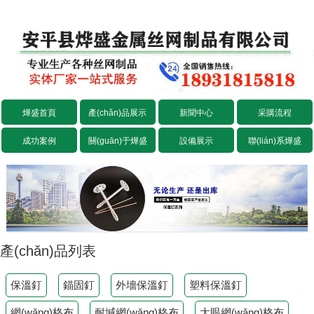
燁盛首頁
產(chǎn)品展示
新聞中心
采購流程
成功案例
關(guān)于燁盛
設備展示
聯(lián)系燁盛
產(chǎn)品列表
保溫釘
錨固釘
外墻保溫釘
塑料保溫釘
網(wǎng)格布
耐堿網(wǎng)格布
大眼網(wǎng)格布